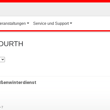
eranstaltungen
Service und Support
r DURTH
ßenwinterdienst
6-7