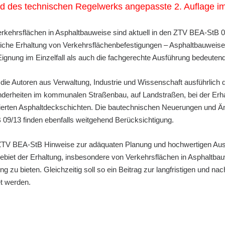
nd des technischen Regelwerks angepasste 2. Auflage im
kehrsflächen in Asphaltbauweise sind aktuell in den ZTV BEA-StB 0
liche Erhaltung von Verkehrsflächenbefestigungen – Asphaltbauweisen
gnung im Einzelfall als auch die fachgerechte Ausführung bedeutend
die Autoren aus Verwaltung, Industrie und Wissenschaft ausführlich 
erheiten im kommunalen Straßenbau, auf Landstraßen, bei der Erha
mierten Asphaltdeckschichten. Die bautechnischen Neuerungen und 
09/13 finden ebenfalls weitgehend Berücksichtigung.
 ZTV BEA-StB Hinweise zur adäquaten Planung und hochwertigen Au
ebiet der Erhaltung, insbesondere von Verkehrsflächen in Asphaltba
g zu bieten. Gleichzeitig soll so ein Beitrag zur langfristigen und na
et werden.