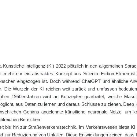
Künstliche Intelligenz (KI) 2022 plötzlich in den allgemeinen Sp
t mehr nur ein abstraktes Konzept aus Science-Fiction-Filmen ist
r Menschen eingezogen ist. Doch während ChatGPT und ähnliche An
. Die Wurzeln der KI reichen weit zurück und umfassen bedeuten
frühen 1950er-Jahren wird an Konzepten gearbeitet, welche Masc
möglicht, aus Daten zu lernen und daraus Schlüsse zu ziehen. Deep l
enschlichen Gehirns angelehnte künstliche neuronale Netze, u
ahlreichen Bereichen
lt bis hin zur Straßenverkehrstechnik. Im Verkehrswesen bietet K
nd zur Reduzierung von Unfällen. Diese Entwicklungen zeigen, dass K